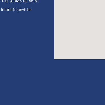
+32 (0)485 92 56 81
info(at)mpevh.be