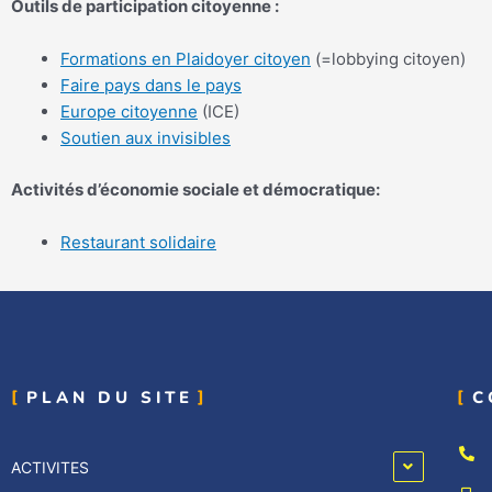
Outils de participation citoyenne :
Formations en Plaidoyer citoyen
(=lobbying citoyen)
Faire pays dans le pays
Europe citoyenne
(ICE)
Soutien aux invisibles
Activités d’économie sociale et démocratique:
Restaurant solidaire
PLAN DU SITE
C
ACTIVITES