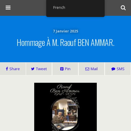
French
7 Janvier 2025
Hommage À M. Raouf BEN AMMAR.
Share
Tweet
Pin
Mail
SMS