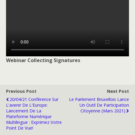
Webinar Collecting Signatures
Previous Post
Next Post
20/04/21 Conférence Sur
Le Parlement Bruxellois Lance
L'avenir De L'Europe:
Un Outil De Participation
Lancement De La
Citoyenne (mars 2021)
Plateforme Numérique
Multilingue : Exprimez Votre
Point De Vue!