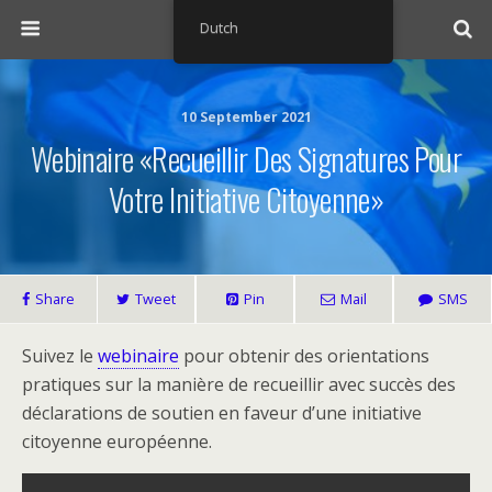
Dutch
10 September 2021
Webinaire «Recueillir Des Signatures Pour
Votre Initiative Citoyenne»
Share
Tweet
Pin
Mail
SMS
Suivez le
webinaire
pour obtenir des orientations
pratiques sur la manière de recueillir avec succès des
déclarations de soutien en faveur d’une initiative
citoyenne européenne.