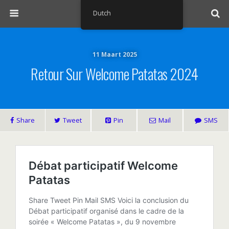
Dutch
11 Maart 2025
Retour Sur Welcome Patatas 2024
Share
Tweet
Pin
Mail
SMS