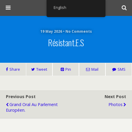
English
19 May 2026 • No Comments
Résistant.e.s
Share
Tweet
Pin
Mail
SMS
Previous Post
Next Post
Grand Oral Au Parlement
Photos
Européen.