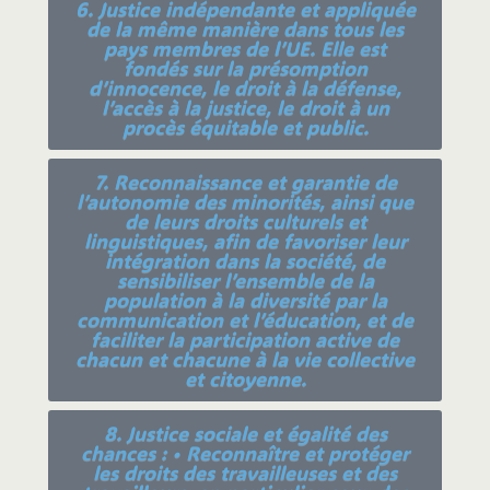
6. Justice indépendante et appliquée
de la même manière dans tous les
pays membres de l’UE. Elle est
fondés sur la présomption
d’innocence, le droit à la défense,
l’accès à la justice, le droit à un
procès équitable et public.
7. Reconnaissance et garantie de
l’autonomie des minorités, ainsi que
de leurs droits culturels et
linguistiques, afin de favoriser leur
intégration dans la société, de
sensibiliser l’ensemble de la
population à la diversité par la
communication et l’éducation, et de
faciliter la participation active de
chacun et chacune à la vie collective
et citoyenne.
8. Justice sociale et égalité des
chances : • Reconnaître et protéger
les droits des travailleuses et des