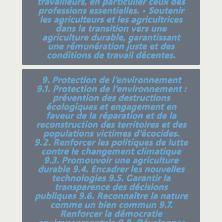
travailleurs, en particulier ceux des
professions essentielles. • Soutenir
les agriculteurs et les agricultrices
dans la transition vers une
agriculture durable, garantissant
une rémunération juste et des
conditions de travail décentes.
9. Protection de l’environnement
9.1. Protection de l’environnement :
prévention des destructions
écologiques et engagement en
faveur de la réparation et de la
reconstruction des territoires et des
populations victimes d’écocides.
9.2. Renforcer les politiques de lutte
contre le changement climatique
9.3. Promouvoir une agriculture
durable 9.4. Encadrer les nouvelles
technologies 9.5. Garantir la
transparence des décisions
publiques 9.6. Reconnaître la nature
comme un bien commun 9.7.
Renforcer la démocratie