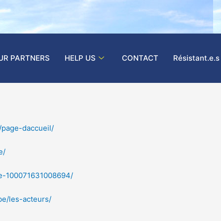
UR PARTNERS
HELP US
CONTACT
Résistant.e.s
/page-daccueil/
e/
tre-100071631008694/
be/les-acteurs/